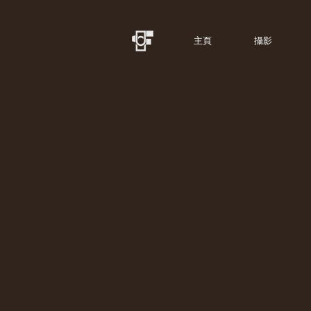
主頁
攝影