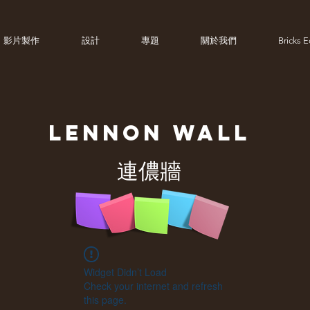
影片製作
設計
專題
關於我們
Bricks 
LENNON
WALL
連儂牆
Widget Didn’t Load
Check your internet and refresh
this page.