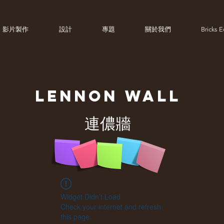
影片製作
設計
專題
關於我們
Bricks 
LENNON
WALL
連儂牆
Widget Didn’t Load
Check your internet and refresh
this page.