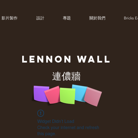
影片製作
設計
專題
關於我們
Bricks 
LENNON
WALL
連儂牆
Widget Didn’t Load
Check your internet and refresh
this page.