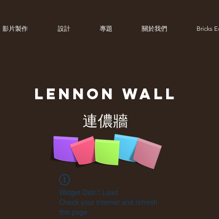
影片製作
設計
專題
關於我們
Bricks 
LENNON
WALL
連儂牆
Widget Didn’t Load
Check your internet and refresh
this page.