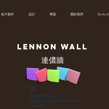
影片製作
設計
專題
關於我們
Bricks 
LENNON
WALL
連儂牆
Widget Didn’t Load
Check your internet and refresh
this page.